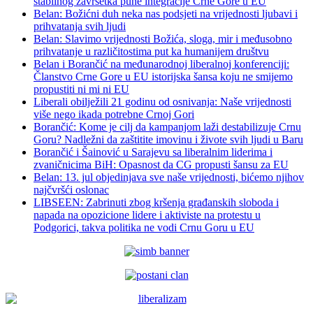
stabilnog završetka pune integracije Crne Gore u EU
Belan: Božićni duh neka nas podsjeti na vrijednosti ljubavi i
prihvatanja svih ljudi
Belan: Slavimo vrijednosti Božića, sloga, mir i međusobno
prihvatanje u različitostima put ka humanijem društvu
Belan i Borančić na međunarodnoj liberalnoj konferenciji:
Članstvo Crne Gore u EU istorijska šansa koju ne smijemo
propustiti ni mi ni EU
Liberali obilježili 21 godinu od osnivanja: Naše vrijednosti
više nego ikada potrebne Crnoj Gori
Borančić: Kome je cilj da kampanjom laži destabilizuje Crnu
Goru? Nadležni da zaštitite imovinu i živote svih ljudi u Baru
Borančić i Šainović u Sarajevu sa liberalnim liderima i
zvaničnicima BiH: Opasnost da CG propusti šansu za EU
Belan: 13. jul objedinjava sve naše vrijednosti, bićemo njihov
najčvršći oslonac
LIBSEEN: Zabrinuti zbog kršenja građanskih sloboda i
napada na opozicione lidere i aktiviste na protestu u
Podgorici, takva politika ne vodi Crnu Goru u EU