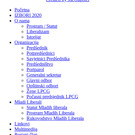
Početna
IZBORI 2020
O nama
Program / Statut
Liberalizam
Istorijat
Organizacija
Predśednik
Potpredśednici
Savjetnici Predśednika
Predśedništvo
Portparol
Generalni sekretar
Glavni odbor
Opštinski odbori
Žene LPCG
Počasni predsjednik LPCG
Mladi Liberali
Statut Mladih liberala
Program Mladih Liberala
Rukovodstvo Mladih Liberala
Linkovi
Multimedija
Postani član