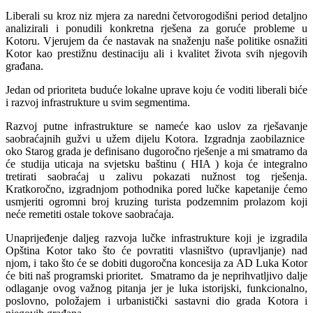
Liberali su kroz niz mjera za naredni četvorogodišni period detaljno
analizirali i ponudili konkretna rješena za goruće probleme u
Kotoru. Vjerujem da će nastavak na snaženju naše politike osnažiti
Kotor kao prestižnu destinaciju ali i kvalitet života svih njegovih
građana.
Jedan od prioriteta buduće lokalne uprave koju će voditi liberali biće
i razvoj infrastrukture u svim segmentima.
Razvoj putne infrastrukture se nameće kao uslov za rješavanje
saobraćajnih gužvi u užem dijelu Kotora. Izgradnja zaobilaznice
oko Starog grada je definisano dugoročno rješenje a mi smatramo da
će studija uticaja na svjetsku baštinu ( HIA ) koja će integralno
tretirati saobraćaj u zalivu pokazati nužnost tog rješenja.
Kratkoročno, izgradnjom pothodnika pored lučke kapetanije ćemo
usmjeriti ogromni broj kruzing turista podzemnim prolazom koji
neće remetiti ostale tokove saobraćaja.
Unaprijeđenje daljeg razvoja lučke infrastrukture koji je izgradila
Opština Kotor tako što će povratiti vlasništvo (upravljanje) nad
njom, i tako što će se dobiti dugoročna koncesija za AD Luka Kotor
će biti naš programski prioritet. Smatramo da je neprihvatljivo dalje
odlaganje ovog važnog pitanja jer je luka istorijski, funkcionalno,
poslovno, položajem i urbanistički sastavni dio grada Kotora i