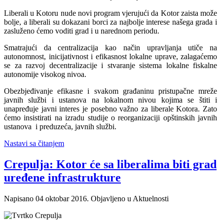
Liberali u Kotoru nude novi program vjerujući da Kotor zaista može
bolje, a liberali su dokazani borci za najbolje interese našega grada i
zasluženo ćemo voditi grad i u narednom periodu.
Smatrajući da centralizacija kao način upravljanja utiče na
autonomnost, inicijativnost i efikasnost lokalne uprave, zalagaćemo
se za razvoj decentralizacije i stvaranje sistema lokalne fiskalne
autonomije visokog nivoa.
Obezbjeđivanje efikasne i svakom građaninu pristupačne mreže
javnih službi i ustanova na lokalnom nivou kojima se štiti i
unapređuje javni interes je posebno važno za liberale Kotora. Zato
ćemo insistirati na izradu studije o reorganizaciji opštinskih javnih
ustanova i preduzeća, javnih službi.
Nastavi sa čitanjem
Crepulja: Kotor će sa liberalima biti grad
uređene infrastrukture
Napisano
04 oktobar 2016
. Objavljeno u Aktuelnosti