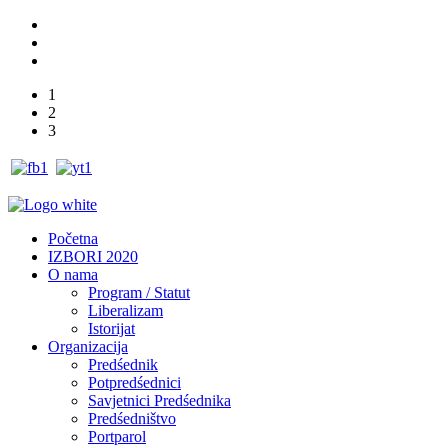
1
2
3
Početna
IZBORI 2020
O nama
Program / Statut
Liberalizam
Istorijat
Organizacija
Predśednik
Potpredśednici
Savjetnici Predśednika
Predśedništvo
Portparol