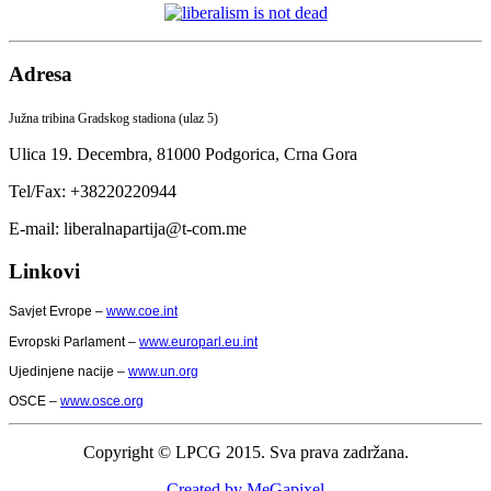
Adresa
Južna tribina Gradskog stadiona (ulaz 5)
Ulica 19. Decembra,
81000 Podgorica,
Crna Gora
Tel/Fax: +38220220944
E-mail: liberalnapartija@t-com.me
Linkovi
Savjet Evrope –
www.coe.int
Evropski Parlament –
www.europarl.eu.int
Ujedinjene nacije –
www.un.org
OSCE –
www.osce.org
Copyright © LPCG 2015. Sva prava zadržana.
Created by MeGapixel