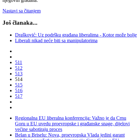
njegovih građana.
Nastavi sa čitanjem
Još članaka...
Drašković: Uz podršku građana liberalima - Kotor može bolje
Liberali nikad neće biti sa manipulatorima
511
512
513
514
515
516
517
Regionalna EU liberalna konferencija: Važno je da Crnu
Goru u EU uvedu proevropske i građanske snage, dijelovi
većine sabotiraju proces
Belan u Briselu: Nova, proevropska Vlada jedini garant