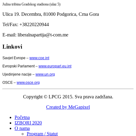
Južna tribina Gradskog stadiona (ulaz 5)
Ulica 19. Decembra,
81000 Podgorica,
Crna Gora
Tel/Fax: +38220220944
E-mail: liberalnapartija@t-com.me
Linkovi
Savjet Evrope –
www.coe.int
Evropski Parlament –
www.europarl.eu.int
Ujedinjene nacije –
www.un.org
OSCE –
www.osce.org
Copyright © LPCG 2015. Sva prava zadržana.
Created by MeGapixel
Početna
IZBORI 2020
O nama
Program / Statut