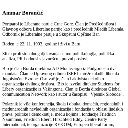
Ammar Borančić
Portparol je Liberane partije Crne Gore. Član je Predśedništva i
Glavnog odbora Liberalne partije kao i predśednik Mladih Liberala.
Odbornik je Liberalne partije u Skupštini Opštine Bar.
Rođen je 22. 11. 1993. godine i živi u Baru.
Sfera profesionalnog djelovanja su mu politikologija, politička
analiza, PR i odnosi s javnošću i pravni poslovi.
Bio je član Borda direktora AD Montecargo iz Podgorice u dva
mandata. Član je Upravnog odbora ISEEL mreže mladih liberala
Jugoistočne Evrope.
Osnivač je, član i aktivista nekoliko
organizacija civilnog društva. Bio je izvršni direktor Students for
Libery organizacije iz Vašingtona. Član je Borda direktora Global
communication Network kao i autor u časopisu "Vjesnik Slobode".
Polaznik je više konferencija, škola i obuka, domaćih, regionalnih i
međunarodnih nevladinih organizacija i fondacija u oblasti ljudskih
prava, politike i demokratije, među kojima i fondacije Friedrich
Naumman, Friedrich Ebert, Hirschfeld Eddy, Centre Party
International, te organizacije REKOM, Europen liberal forum,