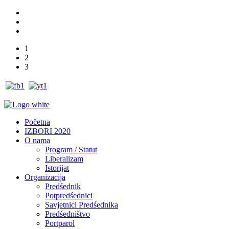
1
2
3
Početna
IZBORI 2020
O nama
Program / Statut
Liberalizam
Istorijat
Organizacija
Predśednik
Potpredśednici
Savjetnici Predśednika
Predśedništvo
Portparol