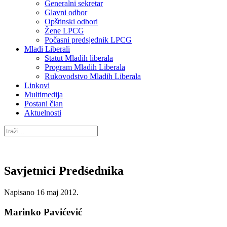
Generalni sekretar
Glavni odbor
Opštinski odbori
Žene LPCG
Počasni predsjednik LPCG
Mladi Liberali
Statut Mladih liberala
Program Mladih Liberala
Rukovodstvo Mladih Liberala
Linkovi
Multimedija
Postani član
Aktuelnosti
Savjetnici Predśednika
Napisano
16 maj 2012
.
Marinko Pavićević