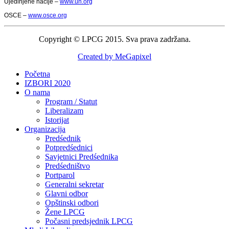
Ujedinjene nacije –
www.un.org
OSCE –
www.osce.org
Copyright © LPCG 2015. Sva prava zadržana.
Created by MeGapixel
Početna
IZBORI 2020
O nama
Program / Statut
Liberalizam
Istorijat
Organizacija
Predśednik
Potpredśednici
Savjetnici Predśednika
Predśedništvo
Portparol
Generalni sekretar
Glavni odbor
Opštinski odbori
Žene LPCG
Počasni predsjednik LPCG