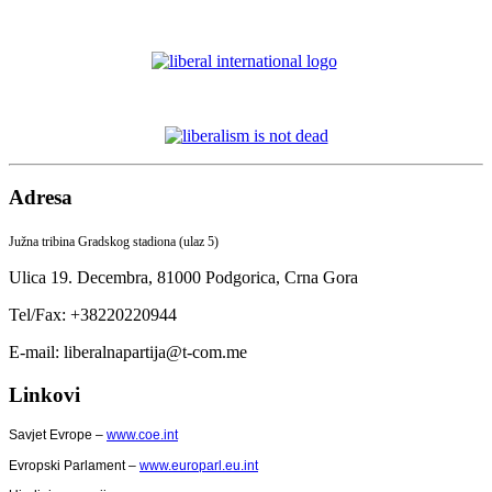
Adresa
Južna tribina Gradskog stadiona (ulaz 5)
Ulica 19. Decembra,
81000 Podgorica,
Crna Gora
Tel/Fax: +38220220944
E-mail: liberalnapartija@t-com.me
Linkovi
Savjet Evrope –
www.coe.int
Evropski Parlament –
www.europarl.eu.int