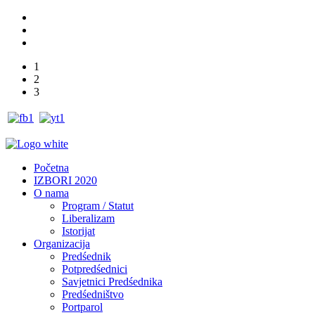
1
2
3
Početna
IZBORI 2020
O nama
Program / Statut
Liberalizam
Istorijat
Organizacija
Predśednik
Potpredśednici
Savjetnici Predśednika
Predśedništvo
Portparol