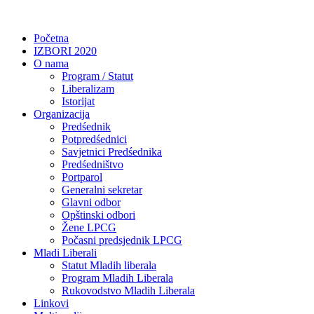
Početna
IZBORI 2020
O nama
Program / Statut
Liberalizam
Istorijat
Organizacija
Predśednik
Potpredśednici
Savjetnici Predśednika
Predśedništvo
Portparol
Generalni sekretar
Glavni odbor
Opštinski odbori
Žene LPCG
Počasni predsjednik LPCG
Mladi Liberali
Statut Mladih liberala
Program Mladih Liberala
Rukovodstvo Mladih Liberala
Linkovi