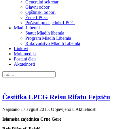
Generalni sekretar
Glavni odbor
Opštinski odbori
Žene LPCG
Počasni predsjednik LPCG
Mladi Liberali
Statut Mladih liberala
Program Mladih Liberala
Rukovodstvo Mladih Liberala
Linkovi
Multimedija
Postani član
Aktuelnosti
Čestitka LPCG Reisu Rifatu Fejziću
Napisano
17 avgust 2015
. Objavljeno u Aktuelnosti
Islamska zajednica Crne Gore
Reis Rifat ef. Fejzić