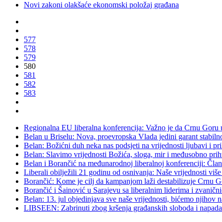
Novi zakoni olakšaće ekonomski položaj građana
577
578
579
580
581
582
583
Regionalna EU liberalna konferencija: Važno je da Crnu Goru u
Belan u Briselu: Nova, proevropska Vlada jedini garant stabil
Belan: Božićni duh neka nas podsjeti na vrijednosti ljubavi i pri
Belan: Slavimo vrijednosti Božića, sloga, mir i međusobno prih
Belan i Borančić na međunarodnoj liberalnoj konferenciji: Član
Liberali obilježili 21 godinu od osnivanja: Naše vrijednosti vi
Borančić: Kome je cilj da kampanjom laži destabilizuje Crnu Gor
Borančić i Šainović u Sarajevu sa liberalnim liderima i zvani
Belan: 13. jul objedinjava sve naše vrijednosti, bićemo njihov n
LIBSEEN: Zabrinuti zbog kršenja građanskih sloboda i napada na