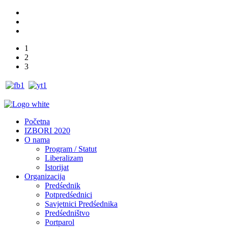
1
2
3
Početna
IZBORI 2020
O nama
Program / Statut
Liberalizam
Istorijat
Organizacija
Predśednik
Potpredśednici
Savjetnici Predśednika
Predśedništvo
Portparol