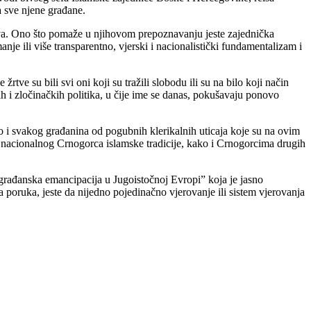
a sve njene građane.
ojava. Ono što pomaže u njihovom prepoznavanju jeste zajednička
nje ili više transparentno, vjerski i nacionalistički fundamentalizam i
 žrtve su bili svi oni koji su tražili slobodu ili su na bilo koji način
nih i zločinačkih politika, u čije ime se danas, pokušavaju ponovo
vo i svakog građanina od pogubnih klerikalnih uticaja koje su na ovim
o nacionalnog Crnogorca islamske tradicije, kako i Crnogorcima drugih
građanska emancipacija u Jugoistočnoj Evropi” koja je jasno
 poruka, jeste da nijedno pojedinačno vjerovanje ili sistem vjerovanja