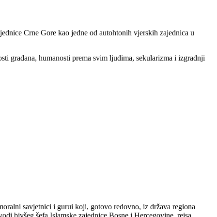
ajednice Crne Gore kao jedne od autohtonih vjerskih zajednica u
sti građana, humanosti prema svim ljudima, sekularizma i izgradnji
oralni savjetnici i gurui koji, gotovo redovno, iz država regiona
odi bivšeg šefa Islamske zajednice Bosne i Hercegovine, reisa