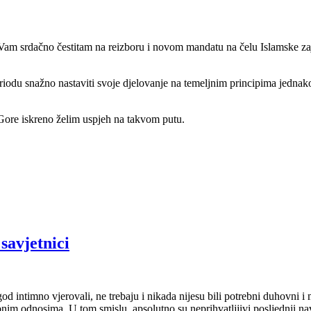
da Vam srdačno čestitam na reizboru i novom mandatu na čelu Islamske z
odu snažno nastaviti svoje djelovanje na temeljnim principima jednako
Gore iskreno želim uspjeh na takvom putu.
savjetnici
 intimno vjerovali, ne trebaju i nikada nijesu bili potrebni duhovni i m
im odnosima. U tom smislu, apsolutno su neprihvatljjivi posljednji nav