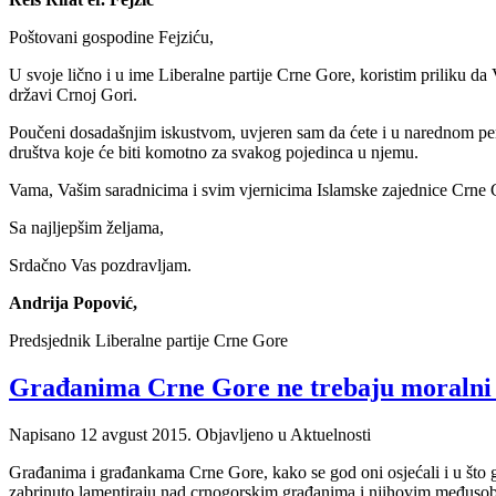
Poštovani gospodine Fejziću,
U svoje lično i u ime Liberalne partije Crne Gore, koristim priliku 
državi Crnoj Gori.
Poučeni dosadašnjim iskustvom, uvjeren sam da ćete i u narednom peri
društva koje će biti komotno za svakog pojedinca u njemu.
Vama, Vašim saradnicima i svim vjernicima Islamske zajednice Crne 
Sa najljepšim željama,
Srdačno Vas pozdravljam.
Andrija Popović,
Predsjednik Liberalne partije Crne Gore
Građanima Crne Gore ne trebaju moralni 
Napisano
12 avgust 2015
. Objavljeno u Aktuelnosti
Građanima i građankama Crne Gore, kako se god oni osjećali i u što god
zabrinuto lamentiraju nad crnogorskim građanima i njihovim međusobn