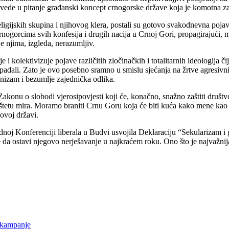
dovede u pitanje građanski koncept crnogorske države koja je komotna z
 religijskih skupina i njihovog klera, postali su gotovo svakodnevna p
nogorcima svih konfesija i drugih nacija u Crnoj Gori, propagirajući, ma
e njima, izgleda, nerazumljiv.
e i kolektivizuje pojave različitih zločinačkih i totalitarnih ideologija čije
pripadali. Zato je ovo posebno sramno u smislu sjećanja na žrtve agresiv
vinizam i bezumlje zajednička odlika.
akonu o slobodi vjerosipovjesti koji će, konačno, snažno zaštiti društ
na štetu mira. Moramo braniti Crnu Goru koja će biti kuća kako mene ka
 ovoj državi.
oj Konferenciji liberala u Budvi usvojila Deklaraciju “Sekularizam i 
da ostavi njegovo nerješavanje u najkraćem roku. Ono što je najvažnija
 kampanje