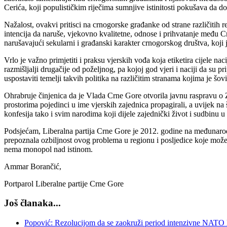
Cerića, koji populističkim riječima sumnjive istinitosti pokušava da 
Nažalost, ovakvi pritisci na crnogorske građanke od strane različitih
intencija da naruše, vjekovno kvalitetne, odnose i prihvatanje među Cr
narušavajući sekularni i građanski karakter crnogorskog društva, koji j
Vrlo je važno primjetiti i praksu vjerskih vođa koja etiketira cijele nacij
razmišljalji drugačije od poželjnog, pa kojoj god vjeri i naciji da su 
uspostaviti temelji takvih politika na različitim stranama kojima je šo
Ohrabruje činjenica da je Vlada Crne Gore otvorila javnu raspravu o Z
prostorima pojedinci u ime vjerskih zajednica propagirali, a uvijek 
konfesija tako i svim narodima koji dijele zajednički život i sudbinu u
Podsjećam, Liberalna partija Crne Gore je 2012. godine na međunarodn
prepoznala ozbiljnost ovog problema u regionu i posljedice koje može 
nema monopol nad istinom.
Ammar Borančić,
Portparol Liberalne partije Crne Gore
Još članaka...
Popović: Rezolucijom da se zaokruži period intenzivne NATO