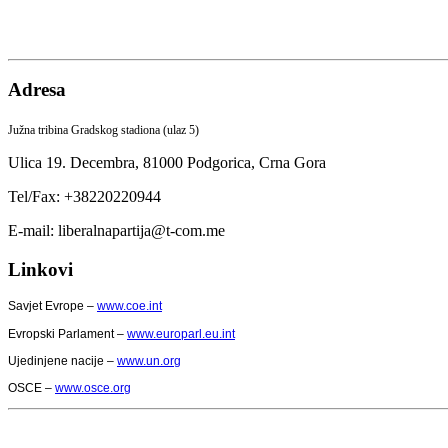
Adresa
Južna tribina Gradskog stadiona (ulaz 5)
Ulica 19. Decembra,
81000 Podgorica,
Crna Gora
Tel/Fax: +38220220944
E-mail: liberalnapartija@t-com.me
Linkovi
Savjet Evrope –
www.coe.int
Evropski Parlament –
www.europarl.eu.int
Ujedinjene nacije –
www.un.org
OSCE –
www.osce.org