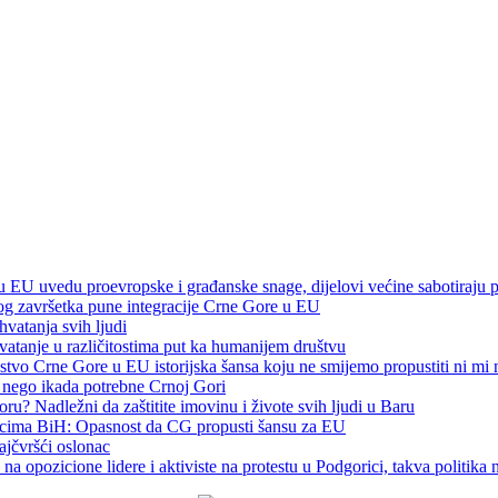
 EU uvedu proevropske i građanske snage, dijelovi većine sabotiraju 
nog završetka pune integracije Crne Gore u EU
hvatanja svih ljudi
vatanje u različitostima put ka humanijem društvu
stvo Crne Gore u EU istorijska šansa koju ne smijemo propustiti ni mi
še nego ikada potrebne Crnoj Gori
u? Nadležni da zaštitite imovinu i živote svih ljudi u Baru
čnicima BiH: Opasnost da CG propusti šansu za EU
ajčvršći oslonac
 opozicione lidere i aktiviste na protestu u Podgorici, takva politik