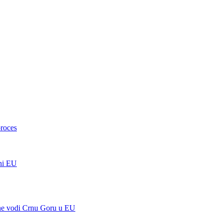
proces
 ni EU
a ne vodi Crnu Goru u EU