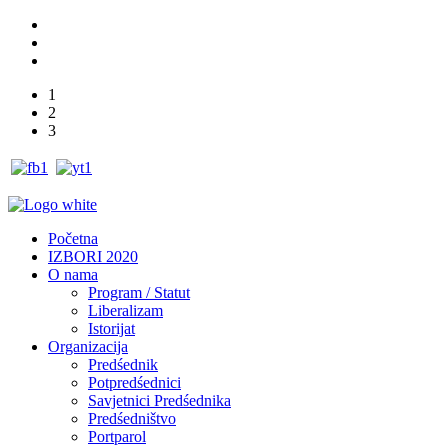
1
2
3
Početna
IZBORI 2020
O nama
Program / Statut
Liberalizam
Istorijat
Organizacija
Predśednik
Potpredśednici
Savjetnici Predśednika
Predśedništvo
Portparol