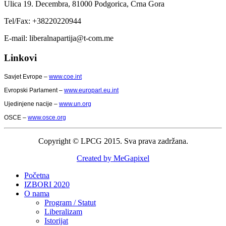
Ulica 19. Decembra,
81000 Podgorica,
Crna Gora
Tel/Fax: +38220220944
E-mail: liberalnapartija@t-com.me
Linkovi
Savjet Evrope –
www.coe.int
Evropski Parlament –
www.europarl.eu.int
Ujedinjene nacije –
www.un.org
OSCE –
www.osce.org
Copyright © LPCG 2015. Sva prava zadržana.
Created by MeGapixel
Početna
IZBORI 2020
O nama
Program / Statut
Liberalizam
Istorijat