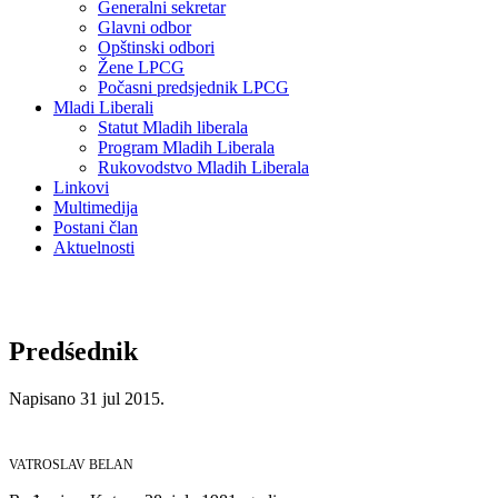
Generalni sekretar
Glavni odbor
Opštinski odbori
Žene LPCG
Počasni predsjednik LPCG
Mladi Liberali
Statut Mladih liberala
Program Mladih Liberala
Rukovodstvo Mladih Liberala
Linkovi
Multimedija
Postani član
Aktuelnosti
Predśednik
Napisano
31 jul 2015
.
VATROSLAV BELAN