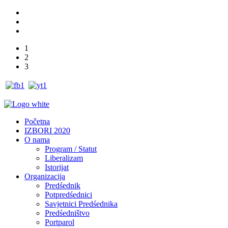
1
2
3
Početna
IZBORI 2020
O nama
Program / Statut
Liberalizam
Istorijat
Organizacija
Predśednik
Potpredśednici
Savjetnici Predśednika
Predśedništvo
Portparol