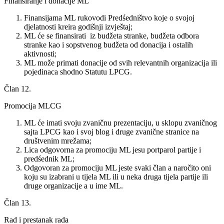
Finansiranje i donacije ML
Finansijama ML rukovodi Predśedništvo koje o svojoj
djelatnosti kreira godišnji izvještaj;
ML će se finansirati iz budžeta stranke, budžeta odbora
stranke kao i sopstvenog budžeta od donacija i ostalih
aktivnosti;
ML može primati donacije od svih relevantnih organizacija ili
pojedinaca shodno Statutu LPCG.
Član 12.
Promocija MLCG
ML će imati svoju zvaničnu prezentaciju, u sklopu zvaničnog
sajta LPCG kao i svoj blog i druge zvanične stranice na
društvenim mrežama;
Lica odgovorna za promociju ML jesu portparol partije i
predśednik ML;
Odgovoran za promociju ML jeste svaki član a naročito oni
koju su izabrani u tijela ML ili u neka druga tijela partije ili
druge organizacije a u ime ML.
Član 13.
Rad i prestanak rada