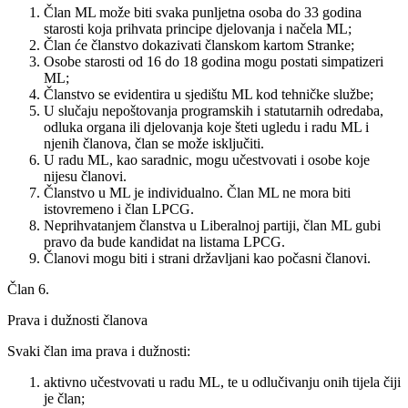
Član ML može biti svaka punljetna osoba do 33 godina
starosti koja prihvata principe djelovanja i načela ML;
Član će članstvo dokazivati članskom kartom Stranke;
Osobe starosti od 16 do 18 godina mogu postati simpatizeri
ML;
Članstvo se evidentira u sjedištu ML kod tehničke službe;
U slučaju nepoštovanja programskih i statutarnih odredaba,
odluka organa ili djelovanja koje šteti ugledu i radu ML i
njenih članova, član se može isključiti.
U radu ML, kao saradnic, mogu učestvovati i osobe koje
nijesu članovi.
Članstvo u ML je individualno. Član ML ne mora biti
istovremeno i član LPCG.
Neprihvatanjem članstva u Liberalnoj partiji, član ML gubi
pravo da bude kandidat na listama LPCG.
Članovi mogu biti i strani državljani kao počasni članovi.
Član 6.
Prava i dužnosti članova
Svaki član ima prava i dužnosti:
aktivno učestvovati u radu ML, te u odlučivanju onih tijela čiji
je član;