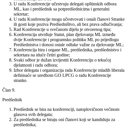
U radu Konferencije učestvuju delegati opštinskih odbora
ML, kao i predśednik sa potpredśednicima i generalni
sekretar;
U radu Konferencije mogu učestvovati i ostali članovi Stranke
ili gosti koje poziva Predśedništvo, ali bez prava odlučivanja;
Rad Konferencije u svečanom dijelu je otvorenog tipa;
Konferencija utvrđuje Statut, plan djelovanja ML između
dvije Konferencije i programsku politiku ML po prijedlogu
Predśednistva i donosi ostale odluke važne za djelovanje ML;
Konferencija bira i organe ML, predśednika, predśednistvo i
sekretara na iduće četiri godine;
Svaki odbor je dužan izvijestiti Konferenciju o tekućoj
djelatnosti i radu odbora;
Izbor delegata i organizacija rada Konferencije mladih liberala
definisaće se uredbom GO LPCG o radu Konferencije
stranke.
Član 9.
Predśednik
Predśednik se bira na konferenciji, natoplovičnom većinom
glasova svih delegata;
Za predśednika se biraju oni članovi koji se kandiduju za
predśednika;