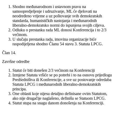
Shodno međunarodnom i ustavnom pravu na
samoopredjeljenje i udruzivanje, ML će djelovati na
neodređeno vrijeme a uz poštovanje svih demokratskih
standarda, humanističkih nastojanja i međunarodnih
liberalno-demokratsko normi do ispunjena svojih ciljeva.
Odluku o prestanku rada ML donosi Konferencija i to 2/3
većinom.
U slučaju prestanka rada, imovina organizacije biće
raspodijeljena shodno Članu 54 stavu 3. Statuta LPCG.
Član 14.
Završne odredbe
Statut će biti donešen 2/3 većinom na Konferenciji
Izmjene Statuta vršiće se po potrebi i to na osnovu prijedlogu
Predśedništva ili Konferencije, a sve uz postovanje odredaba
Statuta LPCG i međunarodnih liberalno-demokratskih
principa.
One oblasti koje nijesu detaljno definisane ovim Statutom,
ako nije drugačije naglašeno, definišu se Statuom LPCG.
Statut stupa na snagu danom donošenja na Konferenciji.