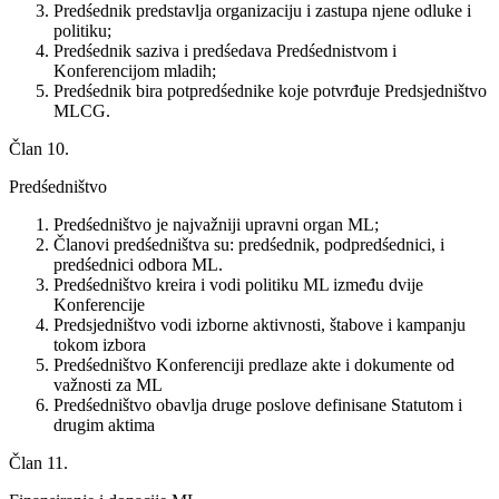
Predśednik predstavlja organizaciju i zastupa njene odluke i
politiku;
Predśednik saziva i predśedava Predśednistvom i
Konferencijom mladih;
Predśednik bira potpredśednike koje potvrđuje Predsjedništvo
MLCG.
Član 10.
Predśedništvo
Predśedništvo je najvažniji upravni organ ML;
Članovi predśedništva su: predśednik, podpredśednici, i
predśednici odbora ML.
Predśedništvo kreira i vodi politiku ML između dvije
Konferencije
Predsjedništvo vodi izborne aktivnosti, štabove i kampanju
tokom izbora
Predśedništvo Konferenciji predlaze akte i dokumente od
važnosti za ML
Predśedništvo obavlja druge poslove definisane Statutom i
drugim aktima
Član 11.