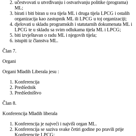
učestvovati u utvrđivanju i ostvarivanju politike (programa)
ML;
birati i biti biran u sva tijela ML i druga tijela LPCG i ostalih
organizacija kao zastupnik ML ili LPCG u toj organizaciji;
djelovati u skladu programskih i statutarnih dokumenata ML i
LPCG te u skladu sa svim odlukama tijela ML i LPCG;
biti izvještavan o radu ML i njegovih tijela;
istupiti iz članstva ML.
Član 7.
Organi
Organi Mladih Liberala jesu :
Konferencija
Predśednik
Predśedništvo
Član 8.
Konferencija Mladih liberala
Konferencija je najveći i najviši organ ML.
Konferencija se saziva svake četiri godine po pravili prije
Konferencije LPCG;