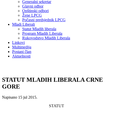
Generalni sekretar
Glavni odbor
Opštinski odbori
Žene LPCG
Počasni predsjednik LPCG
Mladi Liberali
Statut Mladih liberala
Program Mladih Liberala
Rukovodstvo Mladih Liberala
Linkovi
Multimedija
Postani član
Aktuelnosti
STATUT MLADIH LIBERALA CRNE
GORE
Napisano
15 jul 2015
.
STATUT