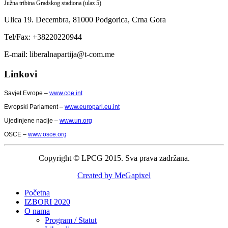
Južna tribina Gradskog stadiona (ulaz 5)
Ulica 19. Decembra,
81000 Podgorica,
Crna Gora
Tel/Fax: +38220220944
E-mail: liberalnapartija@t-com.me
Linkovi
Savjet Evrope –
www.coe.int
Evropski Parlament –
www.europarl.eu.int
Ujedinjene nacije –
www.un.org
OSCE –
www.osce.org
Copyright © LPCG 2015. Sva prava zadržana.
Created by MeGapixel
Početna
IZBORI 2020
O nama
Program / Statut