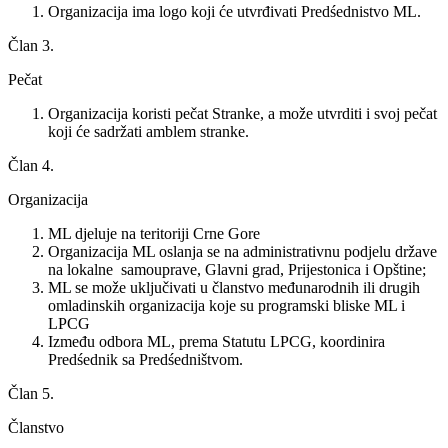
Organizacija ima logo koji će utvrđivati Predśednistvo ML.
Član 3.
Pečat
Organizacija koristi pečat Stranke, a može utvrditi i svoj pečat
koji će sadržati amblem stranke.
Član 4.
Organizacija
ML djeluje na teritoriji Crne Gore
Organizacija ML oslanja se na administrativnu podjelu države
na lokalne samouprave, Glavni grad, Prijestonica i Opštine;
ML se može uključivati u članstvo međunarodnih ili drugih
omladinskih organizacija koje su programski bliske ML i
LPCG
Između odbora ML, prema Statutu LPCG, koordinira
Predśednik sa Predśedništvom.
Član 5.
Članstvo