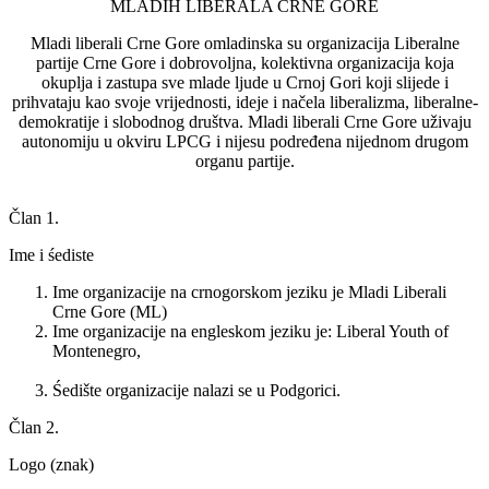
MLADIH LIBERALA CRNE GORE
Mladi liberali Crne Gore omladinska su organizacija Liberalne
partije Crne Gore i dobrovoljna, kolektivna organizacija koja
okuplja i zastupa sve mlade ljude u Crnoj Gori koji slijede i
prihvataju kao svoje vrijednosti, ideje i načela liberalizma, liberalne-
demokratije i slobodnog društva. Mladi liberali Crne Gore uživaju
autonomiju u okviru LPCG i nijesu podređena nijednom drugom
organu partije.
Član 1.
Ime i śediste
Ime organizacije na crnogorskom jeziku je Mladi Liberali
Crne Gore (ML)
Ime organizacije na engleskom jeziku je: Liberal Youth of
Montenegro,
Śedište organizacije nalazi se u Podgorici.
Član 2.
Logo (znak)