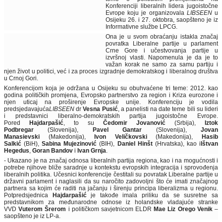
Konferenciji liberalnih lidera jugoistočne
Evrope koju je organizovala
LIBSEEN
u
Osijeku 26. i 27. oktobra, saopšteno je iz
Informativne službe LPCG.
Ona je u svom obraćanju istakla značaj
povratka Liberalne partije u parlament
Crne Gore i učestvovanja partije u
izvršnoj vlasti. Napomenula je da je to
važan korak ne samo za samu partiju i
njen život u politici, već i za proces izgradnje demokratskog i liberalnog društva
u Crnoj Gori.
Konferencijom koja je održana u Osijeku su obuhvaćene tri teme: 2012. kao
godina političkih promjena, Evropsko partnerstvo za region i Kriza eurozone i
njen uticaj na proširenje Evropske unije. Konferenciju je vodila
predsjedavajuća
LIBSEEN
dr
Vesna Pusić
, a panelisti na date teme bili su lideri
i predstavnici liberalno-demokratskih partija jugoistočne Evrope.
Pored
Hajdarpašić
, to su
Čedomir Jovanović
(Srbija),
Iztok
Podbregar
(Slovenija),
Pavel Gantar
(Slovenija),
Jovan
Manasievski
(Makedonija),
Ivon Veličkovski
(Makedonija),
Hasib
Salkić
(BiH),
Sabina Mujezinović
(BIH),
Daniel Hinšt
(Hrvatska), kao i
Ištvan
Hegedus
,
Goran Bandov
i
Ivan Grnja
.
- Ukazano je na značaj odnosa liberalnih partija regiona, kao i na mogućnosti i
potrebe njihove bliže saradnje u kontekstu evropskih integracija i sprovođenja
liberalnih politika. Učesnici konferencije čestitali su povratak Liberalne partije u
državni parlament i naglasili da su naročito zadovoljni što će imati značajnog
partnera sa kojim će raditi na jačanju i širenju principa liberalizma u regionu.
Potpredsjednica
Hajdarpašić
je takođe imala priliku da se susretne sa
predstavnikom za međunarodne odnose iz holandske vladajuće stranke
VVD
Vuterom Šrerom
i političkom savjetnicom ELDR
Mae Liz Orego Venik
–
saopšteno je iz LP-a.