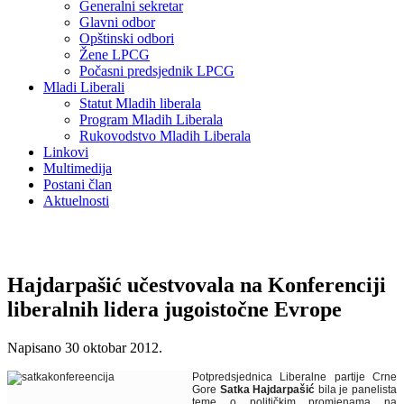
Generalni sekretar
Glavni odbor
Opštinski odbori
Žene LPCG
Počasni predsjednik LPCG
Mladi Liberali
Statut Mladih liberala
Program Mladih Liberala
Rukovodstvo Mladih Liberala
Linkovi
Multimedija
Postani član
Aktuelnosti
Hajdarpašić učestvovala na Konferenciji
liberalnih lidera jugoistočne Evrope
Napisano
30 oktobar 2012
.
Potpredsjednica Liberalne partije Crne
Gore
Satka Hajdarpašić
bila je panelista
teme o političkim promjenama na