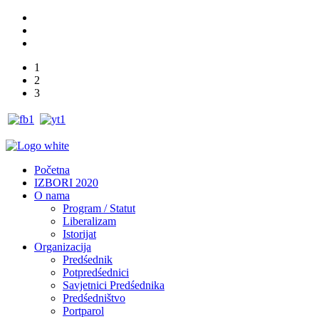
1
2
3
Početna
IZBORI 2020
O nama
Program / Statut
Liberalizam
Istorijat
Organizacija
Predśednik
Potpredśednici
Savjetnici Predśednika
Predśedništvo
Portparol