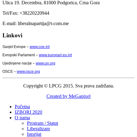
Ulica 19. Decembra,
81000 Podgorica,
Crna Gora
Tel/Fax: +38220220944
E-mail: liberalnapartija@t-com.me
Linkovi
Savjet Evrope –
www.coe.int
Evropski Parlament –
www.europarl.eu.int
Ujedinjene nacije –
www.un.org
OSCE –
www.osce.org
Copyright © LPCG 2015. Sva prava zadržana.
Created by MeGapixel
Početna
IZBORI 2020
O nama
Program / Statut
Liberalizam
Istorijat