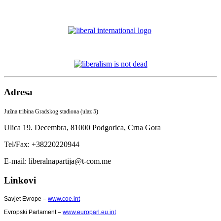
Adresa
Južna tribina Gradskog stadiona (ulaz 5)
Ulica 19. Decembra,
81000 Podgorica,
Crna Gora
Tel/Fax: +38220220944
E-mail: liberalnapartija@t-com.me
Linkovi
Savjet Evrope –
www.coe.int
Evropski Parlament –
www.europarl.eu.int