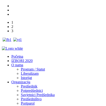
1
2
3
Početna
IZBORI 2020
O nama
Program / Statut
Liberalizam
Istorijat
Organizacija
Predśednik
Potpredśednici
Savjetnici Predśednika
Predśedništvo
Portparol