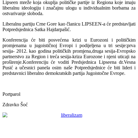
Lipseen mreže koja okuplja političke partije iz Regiona koje imaju
liberalnu ideologiju i značajnu ulogu u individualnim borbama za
ostvarivanje sloboda.
Liberalnu partiju Crne Gore kao članicu LIPSEEN-a će predstavljati
Potpredsjednica Satka Hajdarpašić.
Konferencija će biti posvećena krizi u Eurozoni i političkim
promjenama u jugoističnoj Evropi i podijeljena u tri sesije:prva
sesija- 2012. kao godina političkih promjena,druga sesija-Evropsko
partnerstvo za Region i treća sesija-kriza Eurozone i njeni uticaji na
proširenje.Konferenciju će voditi Predsjednica Lipseena dr.Vesna
Pusić a učesnici panela osim naše Potpredsjednice će biti lideri i
predstavnici liberalno demokratskih partija Jugoistočne Evrope.
Portparol
Zdravko Šoć