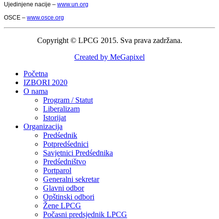
Ujedinjene nacije –
www.un.org
OSCE –
www.osce.org
Copyright © LPCG 2015. Sva prava zadržana.
Created by MeGapixel
Početna
IZBORI 2020
O nama
Program / Statut
Liberalizam
Istorijat
Organizacija
Predśednik
Potpredśednici
Savjetnici Predśednika
Predśedništvo
Portparol
Generalni sekretar
Glavni odbor
Opštinski odbori
Žene LPCG
Počasni predsjednik LPCG