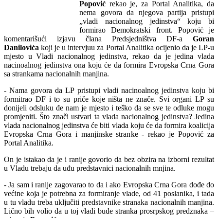
Popović
rekao je, za Portal Analitika, da
nema govora da njegova partija pristupi
„vladi nacionalnog jedinstva“ koju bi
formirao Demokratski front. Popović je
komentarišući izjavu člana Predsjedništva DF-a
Goran
Danilovića
koji je u intervjuu za Portal Analitika ocijenio da je LP-u
mjesto u Vladi nacionalnog jedinstva, rekao da je jedina vlada
nacinoalnog jedinstva ona koju će da formira Evropska Crna Gora
sa strankama nacionalnih manjina.
- Nama govora da LP pristupi vladi nacinoalnog jedinstva koju bi
formitrao DF i to su priče koje ništa ne znače. Svi organi LP su
donijeli odsluku đe nam je mjesto i teško da se sve te odluke mogu
promjeniti. Što znači ustvari ta vlada nacionalnog jedinstva? Jedina
vlada nacionalnog jedinstva će biti vlada koju će da formira koalicija
Evropska Crna Gora i manjinske stranke - rekao je Popović za
Portal Analitika.
On je istakao da je i ranije govorio da bez obzira na izborni rezultat
u Vladu trebaju da uđu predstavnici nacionalnih mnjina.
- Ja sam i ranije zagovarao to da i ako Evropska Crna Gora dođe do
većine koja je potrebna za formiranje vlade, od 41 poslanika, i tada
u tu vladu treba uključiti predstavnike stranaka nacionalnih manjina.
Lično bih volio da u toj vladi bude stranka prosrpskog predznaka –