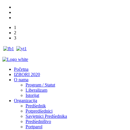
1
2
3
Početna
IZBORI 2020
O nama
Program / Statut
Liberalizam
Istorijat
Organizacija
Predśednik
Potpredśednici
Savjetnici Predśednika
Predśedništvo
Portparol