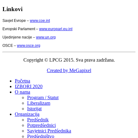
Linkovi
Savjet Evrope –
www.coe.int
Evropski Parlament –
www.europarl.eu.int
Ujedinjene nacije –
www.un.org
OSCE –
www.osce.org
Copyright © LPCG 2015. Sva prava zadržana.
Created by MeGapixel
Početna
IZBORI 2020
O nama
Program / Statut
Liberalizam
Istorijat
Organizacija
Predśednik
Potpredśednici
Savjetnici Predśednika
Predśedništvo