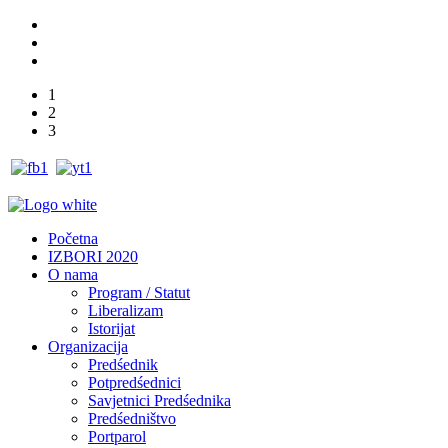
1
2
3
Početna
IZBORI 2020
O nama
Program / Statut
Liberalizam
Istorijat
Organizacija
Predśednik
Potpredśednici
Savjetnici Predśednika
Predśedništvo
Portparol