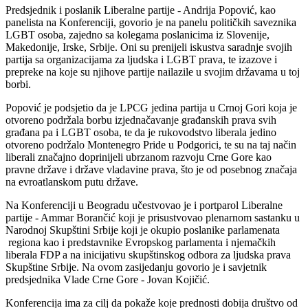
Predsjednik i poslanik Liberalne partije - Andrija Popović, kao
panelista na Konferenciji, govorio je na panelu političkih saveznika
LGBT osoba, zajedno sa kolegama poslanicima iz Slovenije,
Makedonije, Irske, Srbije. Oni su prenijeli iskustva saradnje svojih
partija sa organizacijama za ljudska i LGBT prava, te izazove i
prepreke na koje su njihove partije nailazile u svojim državama u toj
borbi.
Popović je podsjetio da je LPCG jedina partija u Crnoj Gori koja je
otvoreno podržala borbu izjednačavanje građanskih prava svih
građana pa i LGBT osoba, te da je rukovodstvo liberala jedino
otvoreno podržalo Montenegro Pride u Podgorici, te su na taj način
liberali značajno doprinijeli ubrzanom razvoju Crne Gore kao
pravne države i države vladavine prava, što je od posebnog značaja
na evroatlanskom putu države.
Na Konferenciji u Beogradu učestvovao je i portparol Liberalne
partije - Ammar Borančić koji je prisustvovao plenarnom sastanku u
Narodnoj Skupštini Srbije koji je okupio poslanike parlamenata
regiona kao i predstavnike Evropskog parlamenta i njemačkih
liberala FDP a na inicijativu skupštinskog odbora za ljudska prava
Skupštine Srbije. Na ovom zasijedanju govorio je i savjetnik
predsjednika Vlade Crne Gore - Jovan Kojičić.
Konferencija ima za cilj da pokaže koje prednosti dobija društvo od