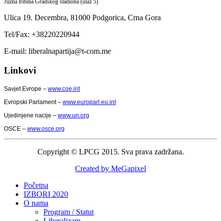
Južna tribina Gradskog stadiona (ulaz 5)
Ulica 19. Decembra,
81000 Podgorica,
Crna Gora
Tel/Fax: +38220220944
E-mail: liberalnapartija@t-com.me
Linkovi
Savjet Evrope –
www.coe.int
Evropski Parlament –
www.europarl.eu.int
Ujedinjene nacije –
www.un.org
OSCE –
www.osce.org
Copyright © LPCG 2015. Sva prava zadržana.
Created by MeGapixel
Početna
IZBORI 2020
O nama
Program / Statut
Liberalizam