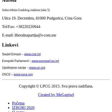
Adresa
Južna tribina Gradskog stadiona (ulaz 5)
Ulica 19. Decembra,
81000 Podgorica,
Crna Gora
Tel/Fax: +38220220944
E-mail: liberalnapartija@t-com.me
Linkovi
Savjet Evrope –
www.coe.int
Evropski Parlament –
www.europarl.eu.int
Ujedinjene nacije –
www.un.org
OSCE –
www.osce.org
Copyright © LPCG 2015. Sva prava zadržana.
Created by MeGapixel
Početna
IZBORI 2020