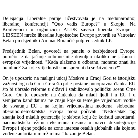
Delegacija Liberalne partije učestvovala je na međunarodnoj
liberalnoj konferenciji "Quo vadis Europe?" u Skopju. Na
Konferenciji u organizaciji ALDE saveza liberala Evrope i
LIBSEEN mreže liberalna Jugoistočne Evrope govorili su Vatroslav
Belan predsjednik i Ammar Borančić potpredsjednik LP.
Predsjednik Belan, govoreći na panelu o bezbjednosti Evrope,
poručio je da jačanje odbrane nije dovoljno ukoliko ne jačamo i
evropske vrijednosti. "Kada ulažemo u odbranu, moramo znati šta
branimo? Za koje vrijednosti smo spremni da se žrtvujemo?"
On je upozorio na maligni uticaj Moskve u Crnoj Gori te istorijsku
važnost toga da Crna Gora što prije postane punopravna članica EU
što bi ubrzalo reforme u državi i stabilizovalo političku scenu Crne
Gore. On je upozorio na činjenicu da mladi ljudi i u EU i u
zemljama kandidatima ne znaju koje su temeljne vrijednosti vodile
do stvaranja EU i na kojim vrijednostima moderna, slobodna,
liberalno-demokratska Evropa mora počivati. "Nedostatak tog
znanja kod mladih generacija je slabost koju će koristiti autoritarni,
nacionalistički režimi i ekstremna desnica u pravcu dezintegracije
Evrope i njene podjele na zone interesa ostalih globalnih sila koje su
vođene autoritarnim režimima." kazao je Belan.