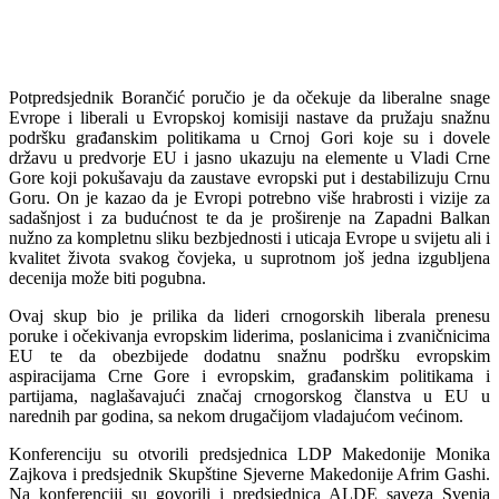
Potpredsjednik Borančić poručio je da očekuje da liberalne snage
Evrope i liberali u Evropskoj komisiji nastave da pružaju snažnu
podršku građanskim politikama u Crnoj Gori koje su i dovele
državu u predvorje EU i jasno ukazuju na elemente u Vladi Crne
Gore koji pokušavaju da zaustave evropski put i destabilizuju Crnu
Goru. On je kazao da je Evropi potrebno više hrabrosti i vizije za
sadašnjost i za budućnost te da je proširenje na Zapadni Balkan
nužno za kompletnu sliku bezbjednosti i uticaja Evrope u svijetu ali i
kvalitet života svakog čovjeka, u suprotnom još jedna izgubljena
decenija može biti pogubna.
Ovaj skup bio je prilika da lideri crnogorskih liberala prenesu
poruke i očekivanja evropskim liderima, poslanicima i zvaničnicima
EU te da obezbijede dodatnu snažnu podršku evropskim
aspiracijama Crne Gore i evropskim, građanskim politikama i
partijama, naglašavajući značaj crnogorskog članstva u EU u
narednih par godina, sa nekom drugačijom vladajućom većinom.
Konferenciju su otvorili predsjednica LDP Makedonije Monika
Zajkova i predsjednik Skupštine Sjeverne Makedonije Afrim Gashi.
Na konferenciji su govorili i predsjednica ALDE saveza Svenja