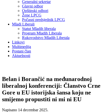
Generalni sekretar
Glavni odbor
Opštinski odbori
Žene LPCG
Počasni predsjednik LPCG
Mladi Liberali
Statut Mladih liberala
Program Mladih Liberala
Rukovodstvo Mladih Liberala
Linkovi
Multimedija
Postani član
Aktuelnosti
Belan i Borančić na međunarodnoj
liberalnoj konferenciji: Članstvo Crne
Gore u EU istorijska šansa koju ne
smijemo propustiti ni mi ni EU
Napisano
14 decembar 2025
.