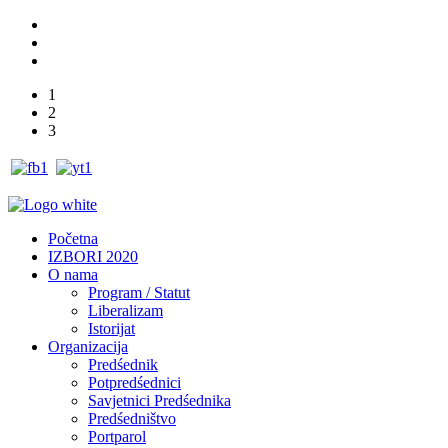
1
2
3
Početna
IZBORI 2020
O nama
Program / Statut
Liberalizam
Istorijat
Organizacija
Predśednik
Potpredśednici
Savjetnici Predśednika
Predśedništvo
Portparol