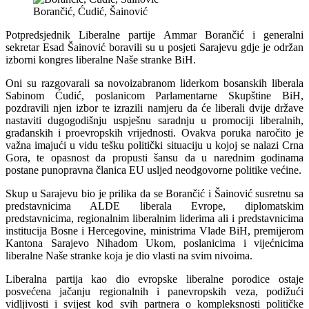
Borančić, Ćudić, Šainović
Potpredsjednik Liberalne partije Ammar Borančić i generalni
sekretar Esad Šainović boravili su u posjeti Sarajevu gdje je održan
izborni kongres liberalne Naše stranke BiH.
Oni su razgovarali sa novoizabranom liderkom bosanskih liberala
Sabinom Ćudić, poslanicom Parlamentarne Skupštine BiH,
pozdravili njen izbor te izrazili namjeru da će liberali dvije države
nastaviti dugogodišnju uspješnu saradnju u promociji liberalnih,
građanskih i proevropskih vrijednosti. Ovakva poruka naročito je
važna imajući u vidu tešku politički situaciju u kojoj se nalazi Crna
Gora, te opasnost da propusti šansu da u narednim godinama
postane punopravna članica EU usljed neodgovorne politike većine.
Skup u Sarajevu bio je prilika da se Borančić i Šainović susretnu sa
predstavnicima ALDE liberala Evrope, diplomatskim
predstavnicima, regionalnim liberalnim liderima ali i predstavnicima
institucija Bosne i Hercegovine, ministrima Vlade BiH, premijerom
Kantona Sarajevo Nihadom Ukom, poslanicima i vijećnicima
liberalne Naše stranke koja je dio vlasti na svim nivoima.
Liberalna partija kao dio evropske liberalne porodice ostaje
posvećena jačanju regionalnih i panevropskih veza, podižući
vidljivosti i svijest kod svih partnera o kompleksnosti političke