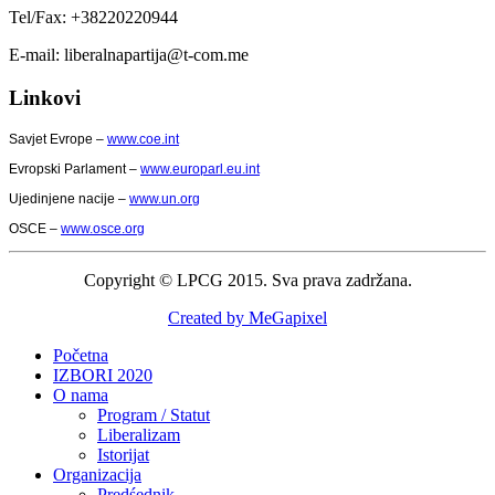
Tel/Fax: +38220220944
E-mail: liberalnapartija@t-com.me
Linkovi
Savjet Evrope –
www.coe.int
Evropski Parlament –
www.europarl.eu.int
Ujedinjene nacije –
www.un.org
OSCE –
www.osce.org
Copyright © LPCG 2015. Sva prava zadržana.
Created by MeGapixel
Početna
IZBORI 2020
O nama
Program / Statut
Liberalizam
Istorijat
Organizacija
Predśednik