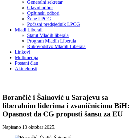
Generalni sekretar
Glavni odbor
Opštinski odbori
Žene LPCG
Počasni predsjednik LPCG
Mladi Liberali
Statut Mladih liberala
Program Mladih Liberala
Rukovodstvo Mladih Liberala
Linkovi
Multimedija
Postani član
Aktuelnosti
Borančić i Šainović u Sarajevu sa
liberalnim liderima i zvaničnicima BiH:
Opasnost da CG propusti šansu za EU
Napisano
13 oktobar 2025
.