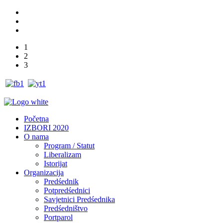
1
2
3
Početna
IZBORI 2020
O nama
Program / Statut
Liberalizam
Istorijat
Organizacija
Predśednik
Potpredśednici
Savjetnici Predśednika
Predśedništvo
Portparol