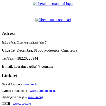
Adresa
Južna tribina Gradskog stadiona (ulaz 5)
Ulica 19. Decembra,
81000 Podgorica,
Crna Gora
Tel/Fax: +38220220944
E-mail: liberalnapartija@t-com.me
Linkovi
Savjet Evrope –
www.coe.int
Evropski Parlament –
www.europarl.eu.int
Ujedinjene nacije –
www.un.org
OSCE –
www.osce.org