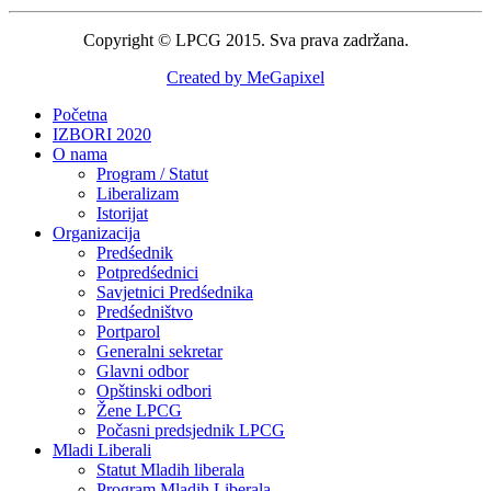
Copyright © LPCG 2015. Sva prava zadržana.
Created by MeGapixel
Početna
IZBORI 2020
O nama
Program / Statut
Liberalizam
Istorijat
Organizacija
Predśednik
Potpredśednici
Savjetnici Predśednika
Predśedništvo
Portparol
Generalni sekretar
Glavni odbor
Opštinski odbori
Žene LPCG
Počasni predsjednik LPCG
Mladi Liberali
Statut Mladih liberala
Program Mladih Liberala