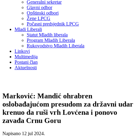
Generalni sekretar
Glavni odbor
Opštinski odbori
Žene LPCG
Počasni predsjednik LPCG
Mladi Liberali
Statut Mladih liberala
Program Mladih Liberala
Rukovodstvo Mladih Liberala
Linkovi
Multimedija
Postani član
Aktuelnosti
Marković: Mandić ohrabren
oslobađajućom presudom za državni udar
krenuo da ruši vrh Lovćena i ponovo
zavađa Crnu Goru
Napisano
12 jul 2024
.