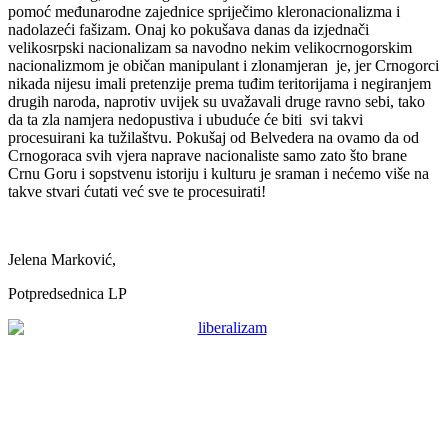
pomoć međunarodne zajednice spriječimo kleronacionalizma i
nadolazeći fašizam. Onaj ko pokušava danas da izjednači
velikosrpski nacionalizam sa navodno nekim velikocrnogorskim
nacionalizmom je običan manipulant i zlonamjeran je, jer Crnogorci
nikada nijesu imali pretenzije prema tuđim teritorijama i negiranjem
drugih naroda, naprotiv uvijek su uvažavali druge ravno sebi, tako
da ta zla namjera nedopustiva i ubuduće će biti svi takvi
procesuirani ka tužilaštvu. Pokušaj od Belvedera na ovamo da od
Crnogoraca svih vjera naprave nacionaliste samo zato što brane
Crnu Goru i sopstvenu istoriju i kulturu je sraman i nećemo više na
takve stvari ćutati već sve te procesuirati!
Jelena Marković,
Potpredsednica LP