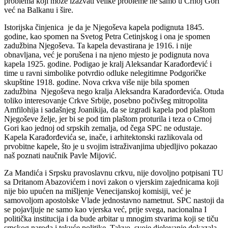
problema koji može izazvati velike probleme ne samo u Crnoj Gori
već na Balkanu i šire.
Istorijska činjenica je da je Njegoševa kapela podignuta 1845.
godine, kao spomen na Svetog Petra Cetinjskog i ona je spomen
zadužbina Njegoševa. Ta kapela devastirana je 1916. i nije
obnavljana, već je porušena i na njeno mjesto je podignuta nova
kapela 1925. godine. Podigao je kralj Aleksandar Karađorđević i
time u ravni simbolike potvrdio odluke nelegitimne Podgoričke
skupštine 1918. godine. Nova crkva više nije bila spomen
zadužbina Njegoševa nego kralja Aleksandra Karađorđevića. Otuda
toliko interesovanje Crkve Srbije, posebno počivšeg mitropolita
Amfilohija i sadašnjeg Joanikija, da se izgradi kapela pod plaštom
Njegoševe želje, jer bi se pod tim plaštom proturila i teza o Crnoj
Gori kao jednoj od srpskih zemalja, od čega SPC ne odustaje.
Kapela Karađorđevića se, inače, i arhitektonski razlikovala od
prvobitne kapele, što je u svojim istraživanjima ubjedljivo pokazao
naš poznati naučnik Pavle Mijović.
Za Mandića i Srpsku pravoslavnu crkvu, nije dovoljno potpisani TU
sa Dritanom Abazovićem i novi zakon o vjerskim zajednicama koji
nije bio upućen na mišljenje Venecijanskoj komisiji, već je
samovoljom apostolske Vlade jednostavno nametnut. SPC nastoji da
se pojavljuje ne samo kao vjerska već, prije svega, nacionalna I
politička institucija i da bude arbitar u mnogim stvarima koji se tiču
srpskog naroda i tekuće politike. Takvo svoje djelovanje dokazala