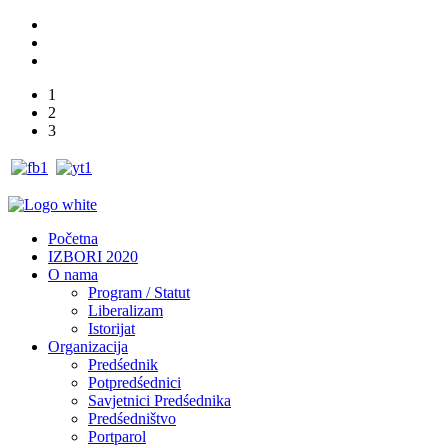
1
2
3
Početna
IZBORI 2020
O nama
Program / Statut
Liberalizam
Istorijat
Organizacija
Predśednik
Potpredśednici
Savjetnici Predśednika
Predśedništvo
Portparol