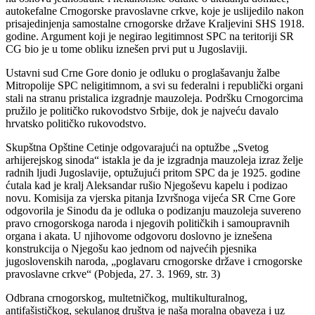
autokefalne Crnogorske pravoslavne crkve, koje je uslijedilo nakon
prisajedinjenja samostalne crnogorske države Kraljevini SHS 1918.
godine. Argument koji je negirao legitimnost SPC na teritoriji SR
CG bio je u tome obliku iznešen prvi put u Jugoslaviji.
Ustavni sud Crne Gore donio je odluku o proglašavanju žalbe
Mitropolije SPC neligitimnom, a svi su federalni i republički organi
stali na stranu pristalica izgradnje mauzoleja. Podršku Crnogorcima
pružilo je političko rukovodstvo Srbije, dok je najveću davalo
hrvatsko političko rukovodstvo.
Skupštna Opštine Cetinje odgovarajući na optužbe „Svetog
arhijerejskog sinoda“ istakla je da je izgradnja mauzoleja izraz želje
radnih ljudi Jugoslavije, optužujući pritom SPC da je 1925. godine
ćutala kad je kralj Aleksandar rušio Njegoševu kapelu i podizao
novu. Komisija za vjerska pitanja Izvršnoga vijeća SR Crne Gore
odgovorila je Sinodu da je odluka o podizanju mauzoleja suvereno
pravo crnogorskoga naroda i njegovih političkih i samoupravnih
organa i akata. U njihovome odgovoru doslovno je iznešena
konstrukcija o Njegošu kao jednom od najvećih pjesnika
jugoslovenskih naroda, „poglavaru crnogorske države i crnogorske
pravoslavne crkve“ (Pobjeda, 27. 3. 1969, str. 3)
Odbrana crnogorskog, multetničkog, multikulturalnog,
antifašističkog, sekulanog društva je naša moralna obaveza i uz