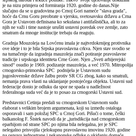
je na nizu primjera od formiranja 1920. godine do danas.Nije
slučajno da se u gradovima po Crnoj Gori nameće "slava grada",
hoće da Crnu Goru preobrate u vjersku, svetosavsku državu a Crna
Gora je Ustavom definisana ko sekulana i antifašistička, ali to za
njih ne važi i time nastoje urušiti ustavni poredak ove zemlje, zato
smatram da mnoge institucije trebaju da reaguju.
Gradnja Mouzoleja na Lovćenu imala je najtvrdokrnijeg protivnika
ove ideje i to je bila Srpska pravoslavna crkva. Njen stav svodio se
na tumačenje da izgradnja mauzoleja znači potiranje pravoslavne
tradicije i srpskoga identiteta Crne Gore. Njen „Sveti arhijerejski
sinod“ osudio je 1969. podizanje mauzoleja, a već 1970. Mitropolija
crnogorsko-primorska SPC podnijela je Ustavnom sudu
jugoslovenske države žalbu protiv SR CG zbog, kako su smatrali,
nemanja prava vlasti na uklanjanje postojećega objekta. Ustavni sud
federacije donio je odluku da spor ne spada u nadležnost
federalnoga suda već da je to posao za crnogorski Ustavni sud.
Predstavnici Cetinja predali su crnogorskom Ustavnom sudu
elaborat s velikim brojem argumenata, koji su između ostaloga
osporavali i sam položaj SPC u Crnoj Gori. Pišući o tome, češki
balkanolog F. Šistek navodi da je „jurisdikcija nad crnogorskom
eparhijom od strane SPC po njima bila nelegalna, jer je SPC
nelegalno prisvojila cjelokupnu pravoslavnu imovinu 1920. godine
na osnovu jednostrane i nekanonske odluke o ukidanju domaće,