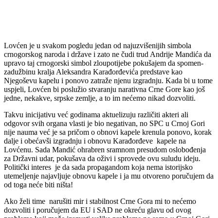
Lovćen je u svakom pogledu jedan od najuzvišenijih simbola
crnogorskog naroda i države i zato ne čudi trud Andrije Mandića da
upravo taj crnogorski simbol zloupotijebe pokušajem da spomen-
zadužbinu kralja Aleksandra Karađorđevića predstave kao
Njegoševu kapelu i ponovo zatraže njenu izgradnju. Kada bi u tome
uspjeli, Lovćen bi poslužio stvaranju narativna Crne Gore kao još
jedne, nekakve, srpske zemlje, a to im nećemo nikad dozvoliti.
Takvu inicijativu već godinama aktuelizuju različiti akteri ali
odgovor svih organa vlasti je bio negativan, no SPC u Crnoj Gori
nije nauma već je sa pričom o obnovi kapele krenula ponovo, korak
dalje i obećavši izgradnju i obnovu Karađorđeve kapele na
Lovćenu. Sada Mandić ohrabren sramnom presudom oslobođenja
za Državni udar, pokušava da oživi i sprovede ovu suludu ideju.
Politički interes je da sada propagandom koja nema istorijsko
utemeljenje najavljuje obnovu kapele i ja mu otvoreno poručujem da
od toga neće biti ništa!
Ako želi time narušiti mir i stabilnost Crne Gora mi to nećemo
dozvoliti i poručujem da EU i SAD ne okreću glavu od ovog