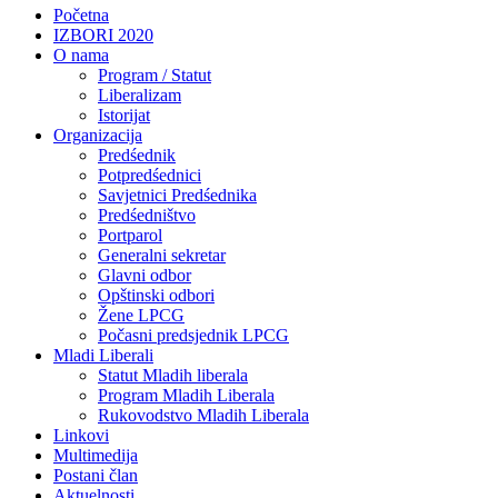
Početna
IZBORI 2020
O nama
Program / Statut
Liberalizam
Istorijat
Organizacija
Predśednik
Potpredśednici
Savjetnici Predśednika
Predśedništvo
Portparol
Generalni sekretar
Glavni odbor
Opštinski odbori
Žene LPCG
Počasni predsjednik LPCG
Mladi Liberali
Statut Mladih liberala
Program Mladih Liberala
Rukovodstvo Mladih Liberala
Linkovi
Multimedija
Postani član
Aktuelnosti