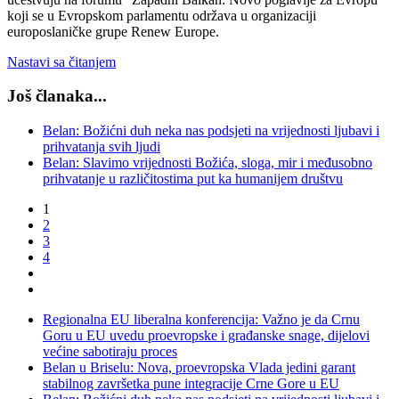
koji se u Evropskom parlamentu održava u organizaciji
europoslaničke grupe Renew Europe.
Nastavi sa čitanjem
Još članaka...
Belan: Božićni duh neka nas podsjeti na vrijednosti ljubavi i
prihvatanja svih ljudi
Belan: Slavimo vrijednosti Božića, sloga, mir i međusobno
prihvatanje u različitostima put ka humanijem društvu
1
2
3
4
Regionalna EU liberalna konferencija: Važno je da Crnu
Goru u EU uvedu proevropske i građanske snage, dijelovi
većine sabotiraju proces
Belan u Briselu: Nova, proevropska Vlada jedini garant
stabilnog završetka pune integracije Crne Gore u EU