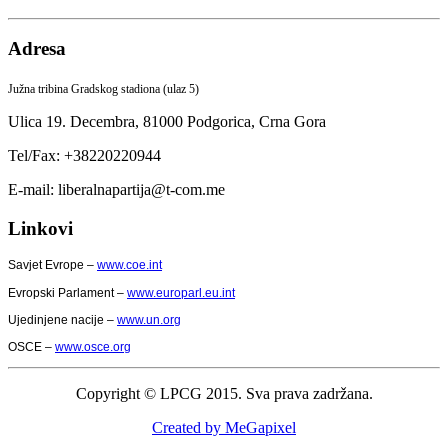
Adresa
Južna tribina Gradskog stadiona (ulaz 5)
Ulica 19. Decembra,
81000 Podgorica,
Crna Gora
Tel/Fax: +38220220944
E-mail: liberalnapartija@t-com.me
Linkovi
Savjet Evrope –
www.coe.int
Evropski Parlament –
www.europarl.eu.int
Ujedinjene nacije –
www.un.org
OSCE –
www.osce.org
Copyright © LPCG 2015. Sva prava zadržana.
Created by MeGapixel