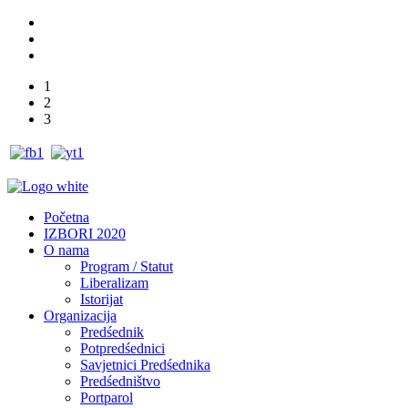
1
2
3
Početna
IZBORI 2020
O nama
Program / Statut
Liberalizam
Istorijat
Organizacija
Predśednik
Potpredśednici
Savjetnici Predśednika
Predśedništvo
Portparol