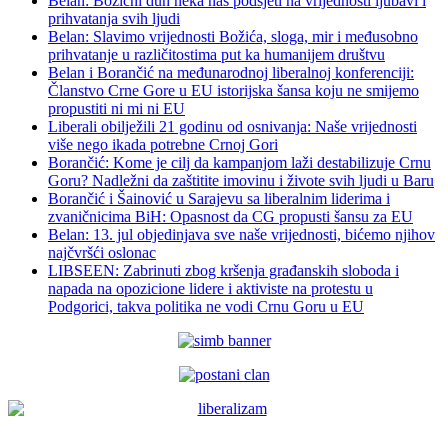
Belan: Božićni duh neka nas podsjeti na vrijednosti ljubavi i
prihvatanja svih ljudi
Belan: Slavimo vrijednosti Božića, sloga, mir i međusobno
prihvatanje u različitostima put ka humanijem društvu
Belan i Borančić na međunarodnoj liberalnoj konferenciji:
Članstvo Crne Gore u EU istorijska šansa koju ne smijemo
propustiti ni mi ni EU
Liberali obilježili 21 godinu od osnivanja: Naše vrijednosti
više nego ikada potrebne Crnoj Gori
Borančić: Kome je cilj da kampanjom laži destabilizuje Crnu
Goru? Nadležni da zaštitite imovinu i živote svih ljudi u Baru
Borančić i Šainović u Sarajevu sa liberalnim liderima i
zvaničnicima BiH: Opasnost da CG propusti šansu za EU
Belan: 13. jul objedinjava sve naše vrijednosti, bićemo njihov
najčvršći oslonac
LIBSEEN: Zabrinuti zbog kršenja građanskih sloboda i
napada na opozicione lidere i aktiviste na protestu u
Podgorici, takva politika ne vodi Crnu Goru u EU