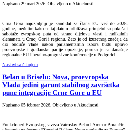
Napisano
29 mart 2026
. Objavljeno u Aktuelnosti
Crna Gora najozbiljniji je kandidat za člana EU već do 2028.
godine, međutim kako se taj datum približava primjetni su pokušaji
sabotaže evropskog puta od strane dijelova vlasti i radikalnih
elemanata u Crnoj Gori i regionu. Zato je od izuzetnog značaja da
dio buduće vlade nakon parlamentarnih izbora budu upravo
proevropske i građanske partije opozicije, poruka je sa današnje
regionalne EU liberalno-progresivne konferencije u Podgorici.
Nastavi sa čitanjem
Belan u Briselu: Nova, proevropska
Vlada jedini garant stabilnog završetka
pune integracije Crne Gore u EU
Napisano
05 februar 2026
. Objavljeno u Aktuelnosti
Funkcioneri Evropskog saveza Vatroslav Belan i Ammar Borančić
učestvuju na forumu “Zapadni Balkan: Novo poglavlje za Evropu”