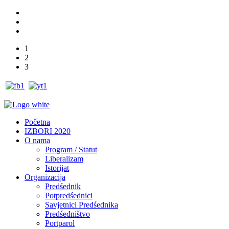
1
2
3
Početna
IZBORI 2020
O nama
Program / Statut
Liberalizam
Istorijat
Organizacija
Predśednik
Potpredśednici
Savjetnici Predśednika
Predśedništvo
Portparol