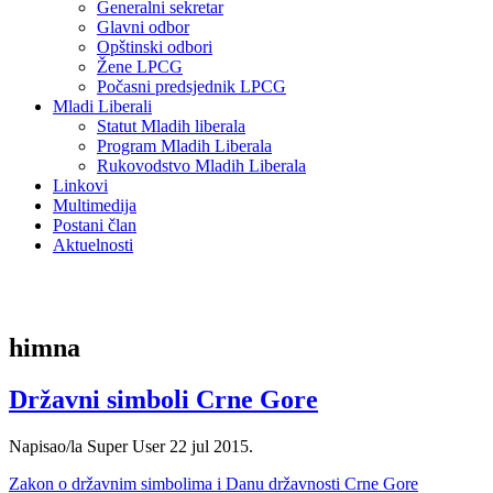
Generalni sekretar
Glavni odbor
Opštinski odbori
Žene LPCG
Počasni predsjednik LPCG
Mladi Liberali
Statut Mladih liberala
Program Mladih Liberala
Rukovodstvo Mladih Liberala
Linkovi
Multimedija
Postani član
Aktuelnosti
himna
Državni simboli Crne Gore
Napisao/la Super User
22 jul 2015
.
Zakon o državnim simbolima i Danu državnosti Crne Gore