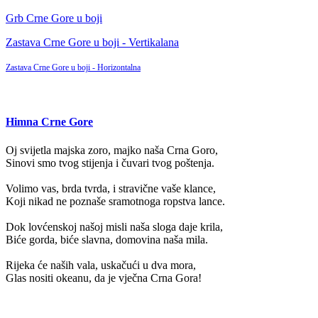
Grb Crne Gore u boji
Zastava Crne Gore u boji - Vertikalana
Zastava Crne Gore u boji - Horizontalna
Himna Crne Gore
Oj svijetla majska zoro, majko naša Crna Goro,
Sinovi smo tvog stijenja i čuvari tvog poštenja.
Volimo vas, brda tvrda, i stravične vaše klance,
Koji nikad ne poznaše sramotnoga ropstva lance.
Dok lovćenskoj našoj misli naša sloga daje krila,
Biće gorda, biće slavna, domovina naša mila.
Rijeka će naših vala, uskačući u dva mora,
Glas nositi okeanu, da je vječna Crna Gora!