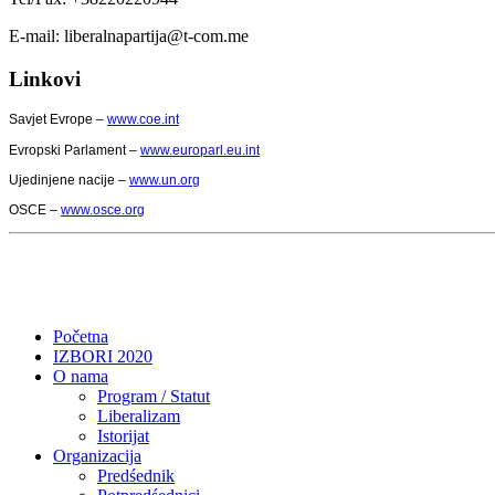
E-mail: liberalnapartija@t-com.me
Linkovi
Savjet Evrope –
www.coe.int
Evropski Parlament –
www.europarl.eu.int
Ujedinjene nacije –
www.un.org
OSCE –
www.osce.org
Početna
IZBORI 2020
O nama
Program / Statut
Liberalizam
Istorijat
Organizacija
Predśednik