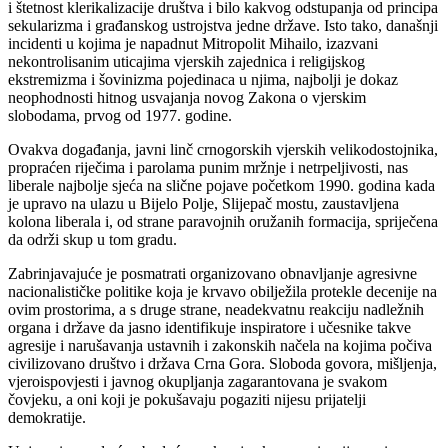
i štetnost klerikalizacije društva i bilo kakvog odstupanja od principa
sekularizma i građanskog ustrojstva jedne države. Isto tako, današnji
incidenti u kojima je napadnut Mitropolit Mihailo, izazvani
nekontrolisanim uticajima vjerskih zajednica i religijskog
ekstremizma i šovinizma pojedinaca u njima, najbolji je dokaz
neophodnosti hitnog usvajanja novog Zakona o vjerskim
slobodama, prvog od 1977. godine.
Ovakva događanja, javni linč crnogorskih vjerskih velikodostojnika,
propraćen riječima i parolama punim mržnje i netrpeljivosti, nas
liberale najbolje sjeća na slične pojave početkom 1990. godina kada
je upravo na ulazu u Bijelo Polje, Slijepač mostu, zaustavljena
kolona liberala i, od strane paravojnih oružanih formacija, spriječena
da održi skup u tom gradu.
Zabrinjavajuće je posmatrati organizovano obnavljanje agresivne
nacionalističke politike koja je krvavo obilježila protekle decenije na
ovim prostorima, a s druge strane, neadekvatnu reakciju nadležnih
organa i države da jasno identifikuje inspiratore i učesnike takve
agresije i narušavanja ustavnih i zakonskih načela na kojima počiva
civilizovano društvo i država Crna Gora. Sloboda govora, mišljenja,
vjeroispovjesti i javnog okupljanja zagarantovana je svakom
čovjeku, a oni koji je pokušavaju pogaziti nijesu prijatelji
demokratije.