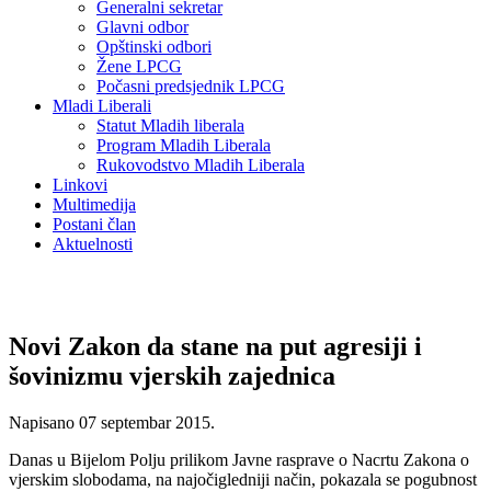
Generalni sekretar
Glavni odbor
Opštinski odbori
Žene LPCG
Počasni predsjednik LPCG
Mladi Liberali
Statut Mladih liberala
Program Mladih Liberala
Rukovodstvo Mladih Liberala
Linkovi
Multimedija
Postani član
Aktuelnosti
Novi Zakon da stane na put agresiji i
šovinizmu vjerskih zajednica
Napisano
07 septembar 2015
.
Danas u Bijelom Polju prilikom Javne rasprave o Nacrtu Zakona o
vjerskim slobodama, na najočigledniji način, pokazala se pogubnost