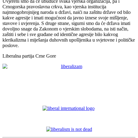
Uvjereni smo da će ubuduće svaka vjerska organizacija, pa i
Crnogorska pravoslavna crkva, kao vjerska institucija
najmnogobrojnijeg naroda u državi, naići na zaštitu države od bilo
kakve agresije i imati mogućnost da javno iznese svoje mišljenje,
stavove i uvjerenja. S druge strane, sigurni smo da će država imati
dovoljno snage da Zakonom o vjerskim slobodama, na isti način,
zaštiti i sebe i sve građane od identične agresije bilo kakvog
klerikalizma i miješanja duhovnih upošljenika u svjetovne i političke
poslove.
Liberalna partija Crne Gore