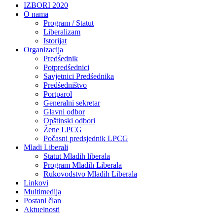
IZBORI 2020
O nama
Program / Statut
Liberalizam
Istorijat
Organizacija
Predśednik
Potpredśednici
Savjetnici Predśednika
Predśedništvo
Portparol
Generalni sekretar
Glavni odbor
Opštinski odbori
Žene LPCG
Počasni predsjednik LPCG
Mladi Liberali
Statut Mladih liberala
Program Mladih Liberala
Rukovodstvo Mladih Liberala
Linkovi
Multimedija
Postani član
Aktuelnosti