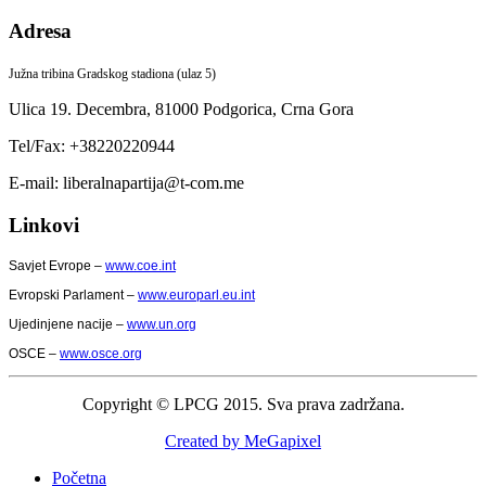
Adresa
Južna tribina Gradskog stadiona (ulaz 5)
Ulica 19. Decembra,
81000 Podgorica,
Crna Gora
Tel/Fax: +38220220944
E-mail: liberalnapartija@t-com.me
Linkovi
Savjet Evrope –
www.coe.int
Evropski Parlament –
www.europarl.eu.int
Ujedinjene nacije –
www.un.org
OSCE –
www.osce.org
Copyright © LPCG 2015. Sva prava zadržana.
Created by MeGapixel
Početna