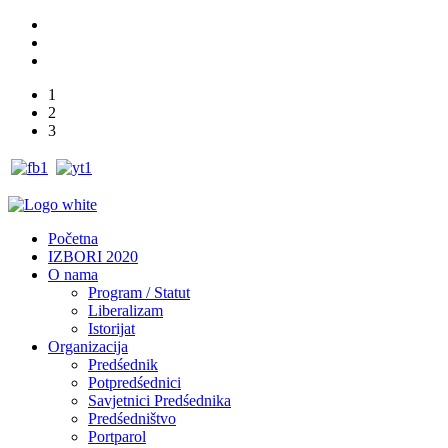
1
2
3
Početna
IZBORI 2020
O nama
Program / Statut
Liberalizam
Istorijat
Organizacija
Predśednik
Potpredśednici
Savjetnici Predśednika
Predśedništvo
Portparol